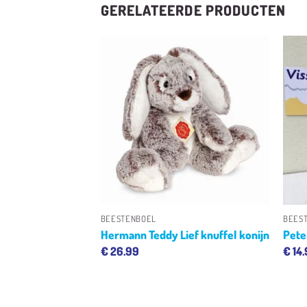
GERELATEERDE PRODUCTEN
Toevoegen
Toevoegen
aan
aan
verlanglijst
verlanglijst
+
+
BEESTENBOEL
BEES
Pinguïn
Hermann Teddy Lief knuffel konijn
Pete
€
26.99
€
14