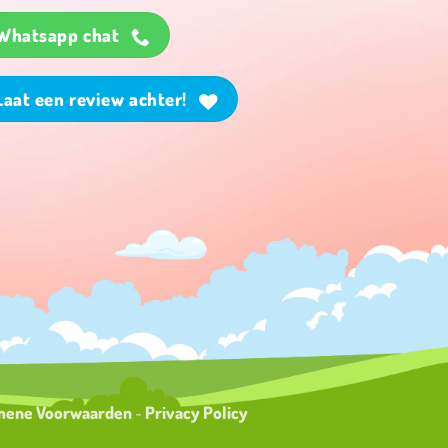
Whatsapp chat
Laat een review achter!
al
mene Voorwaarden
-
Privacy Policy