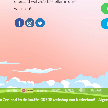
uiteraard wel 24/7 bestellen in onze
webshop!
Mollie
Wero
Belfius
Sofort
Visa
MasterCard
PayP
an Zeeland én de knuffelGOEDE
webshop
van Nederland!
-
Alge