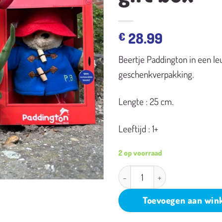
28.99
€
Beertje Paddington in een l
geschenkverpakking.
Lengte : 25 cm.
Leeftijd : 1+
2 op voorraad
Paddington in gift box aantal
Toevoegen aan win