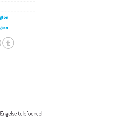
gton
gton
Engelse telefooncel
.