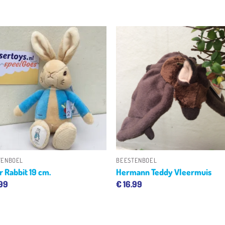
Toevoegen
Toevoeg
aan
aan
verlanglijst
verlangli
+
TENBOEL
BEESTENBOEL
r Rabbit 19 cm.
Hermann Teddy Vleermuis
.99
€
16.99