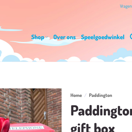
Vrage
Shop
Over ons
Speelgoedwinkel
Home
/
Paddington
Paddingto
Toevoegen
aan
gift box
verlanglijst