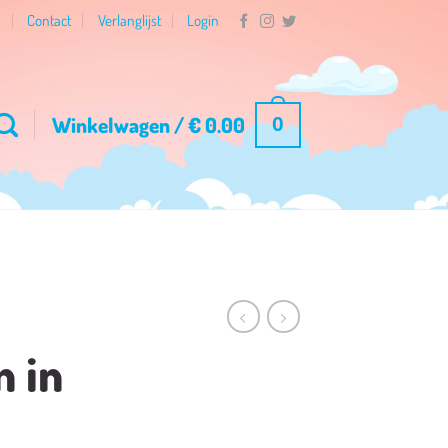
n
Contact
Verlanglijst
Login
Winkelwagen /
€
0.00
0
n in