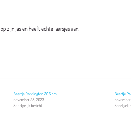
op zijn
jas
en heeft echte laarsjes aan
.
Beertje Paddington 20.5 cm.
Beertje P
november 23, 2023
november 
Soortgelijk bericht
Soortgelij