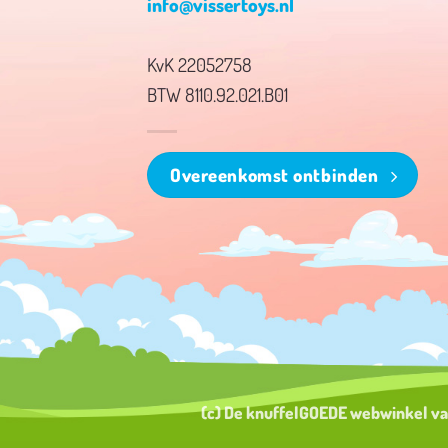
info@vissertoys.nl
KvK 22052758
BTW 8110.92.021.B01
Overeenkomst ontbinden
(c) De knuffelGOEDE webwinkel v