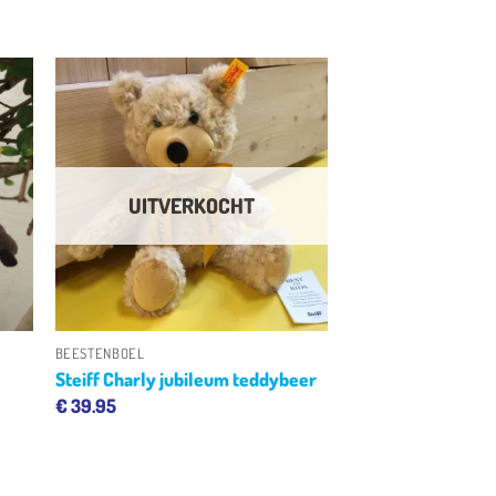
en
Toevoegen
aan
jst
verlanglijst
UITVERKOCHT
+
BEESTENBOEL
Steiff Charly jubileum teddybeer
€
39.95