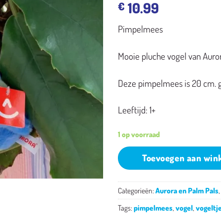
10.99
€
Pimpelmees
Mooie pluche vogel van Auror
Deze pimpelmees is 20 cm. g
Leeftijd: 1+
1 op voorraad
Toevoegen aan win
Categorieën:
Aurora en Palm Pals
Tags:
pimpelmees
,
vogel
,
vogeltj