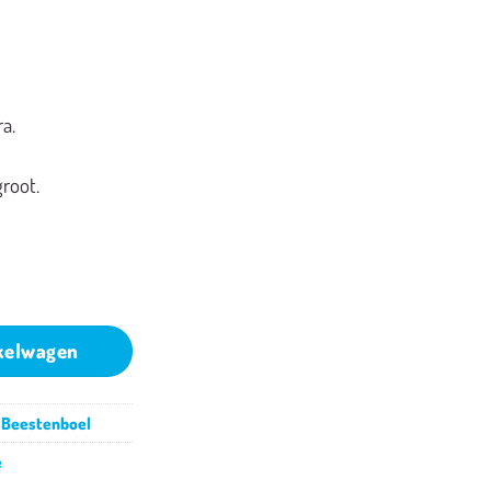
a.
root.
kelwagen
,
Beestenboel
e