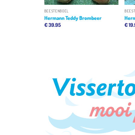
BEESTENBOEL
BEES
te teddybeer
Hermann Teddy Brombeer
Herm
€
39.95
€
19