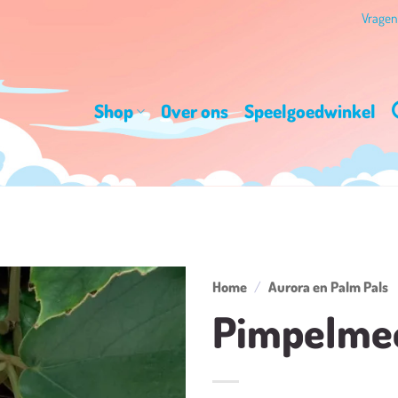
Vrage
Shop
Over ons
Speelgoedwinkel
Home
/
Aurora en Palm Pals
Pimpelme
Toevoegen
aan
verlanglijst