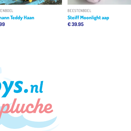
TENBOEL
BEESTENBOEL
ann Teddy Haan
Steiff Moonlight aap
.99
€
39.95