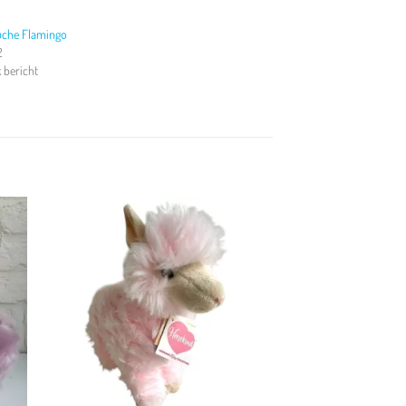
uche Flamingo
2
k bericht
en
Toevoegen
aan
jst
verlanglijst
+