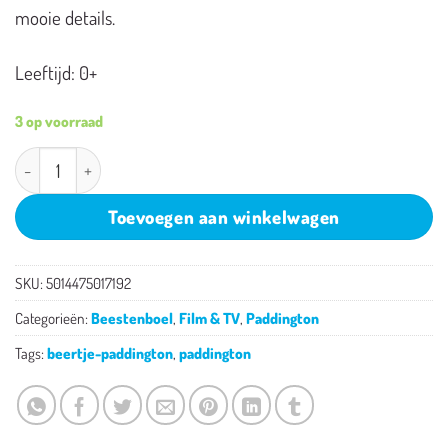
mooie details.
Leeftijd: 0+
3 op voorraad
Beertje Paddington 20.5 cm. aantal
Toevoegen aan winkelwagen
SKU:
5014475017192
Categorieën:
Beestenboel
,
Film & TV
,
Paddington
Tags:
beertje-paddington
,
paddington