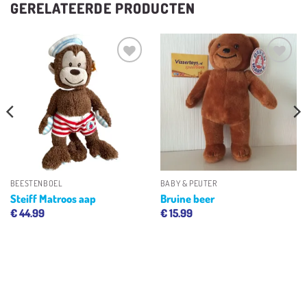
GERELATEERDE PRODUCTEN
Toevoegen
Toevoegen
aan
aan
verlanglijst
verlanglijst
BEESTENBOEL
BABY & PEUTER
Steiff Matroos aap
Bruine beer
€
44.99
€
15.99