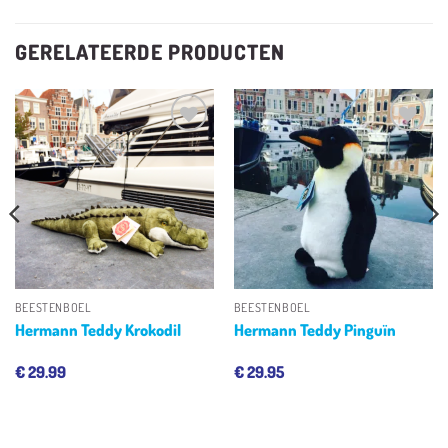
GERELATEERDE PRODUCTEN
Toevoegen
Toevoegen
aan
aan
verlanglijst
verlanglijst
BEESTENBOEL
BEESTENBOEL
Hermann Teddy Krokodil
Hermann Teddy Pinguïn
€
29.99
€
29.95