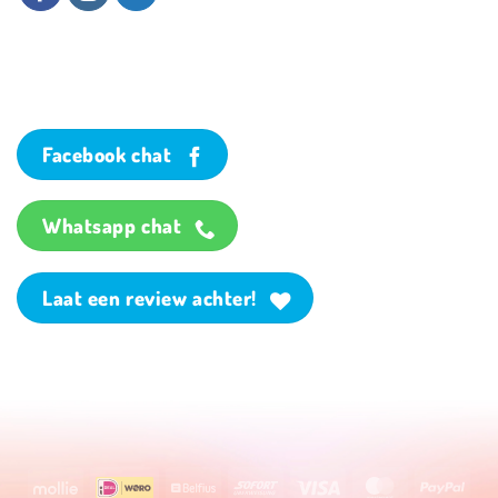
Facebook chat
Whatsapp chat
Laat een review achter!
Mollie
Wero
Belfius
Sofort
Visa
MasterCard
PayP