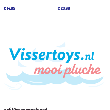
€
14.95
€
20.99
vof Visser speelgoed