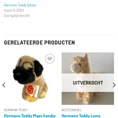
Hermann Teddy Ijsbeer
maart 9, 2023
Soortgelijk bericht
GERELATEERDE PRODUCTEN
Toevoegen
Toevoegen
aan
aan
verlanglijst
verlanglijst
UITVERKOCHT
HERMANN TEDDY
BEESTENBOEL
Hermann Teddy Mops hondje
Hermann Teddy Lama