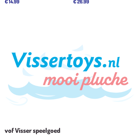
€
14.99
€
26.99
vof Visser speelgoed