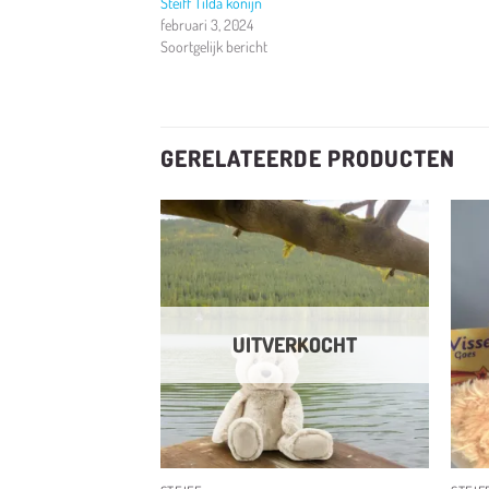
Steiff Tilda konijn
februari 3, 2024
Soortgelijk bericht
GERELATEERDE PRODUCTEN
Toevoegen
Toevoegen
aan
aan
verlanglijst
verlanglijst
RKOCHT
UITVERKOCHT
+
+