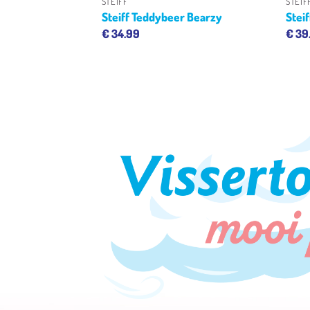
STEIFF
STEIF
bileum teddybeer
Steiff Teddybeer Bearzy
Stei
€
34.99
€
39