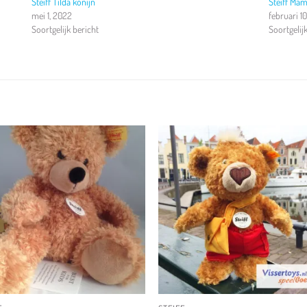
Steiff Tilda konijn
Steiff Ma
mei 1, 2022
februari 1
Soortgelijk bericht
Soortgelij
Toevoegen
Toevoeg
aan
aan
verlanglijst
verlangli
+