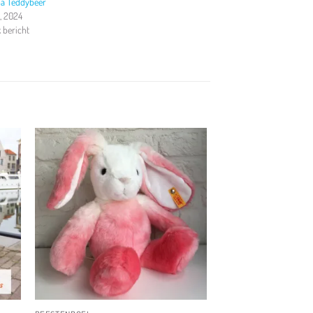
ma Teddybeer
0, 2024
k bericht
en
Toevoegen
aan
jst
verlanglijst
+