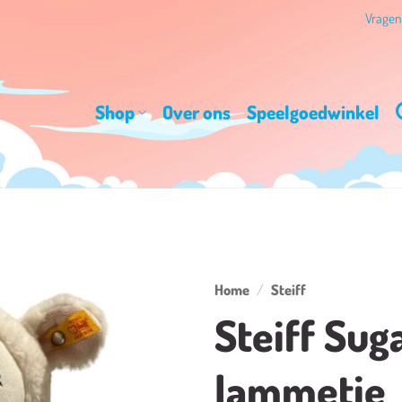
Vrage
Shop
Over ons
Speelgoedwinkel
Home
/
Steiff
Steiff Sug
Toevoegen
aan
lammetje
verlanglijst