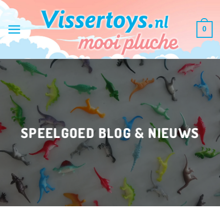
Ga
naar
0
inhoud
SPEELGOED BLOG & NIEUWS