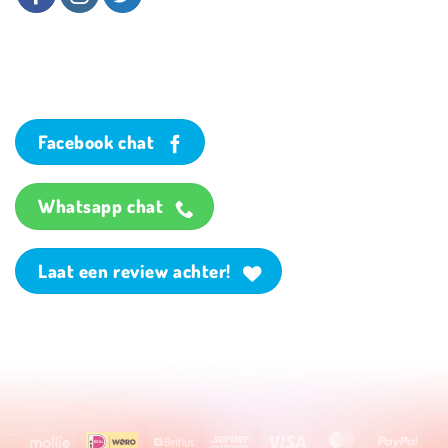
Facebook chat
Whatsapp chat
Laat een review achter!
Mollie
Wero
Belfius
Sofort
Visa
MasterCard
PayP