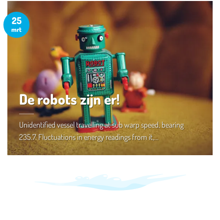
25
mrt
De robots zijn er!
Unidentified vessel travelling at sub warp speed, bearing
235.7. Fluctuations in energy readings from it,...