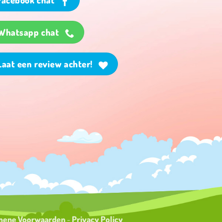
Whatsapp chat
Laat een review achter!
al
mene Voorwaarden
-
Privacy Policy