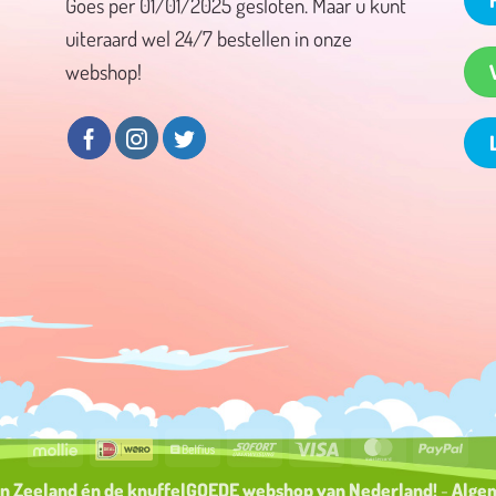
Goes per 01/01/2025 gesloten. Maar u kunt
uiteraard wel 24/7 bestellen in onze
webshop!
Mollie
Wero
Belfius
Sofort
Visa
MasterCard
PayP
an Zeeland én de knuffelGOEDE
webshop
van Nederland!
-
Alge