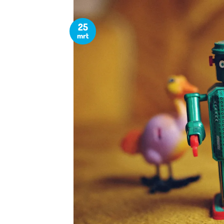
25
mrt