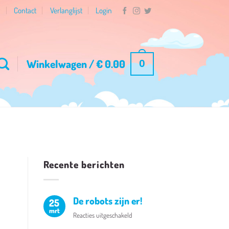
n
Contact
Verlanglijst
Login
Winkelwagen /
€
0.00
0
Recente berichten
De robots zijn er!
25
mrt
voor
Reacties uitgeschakeld
De