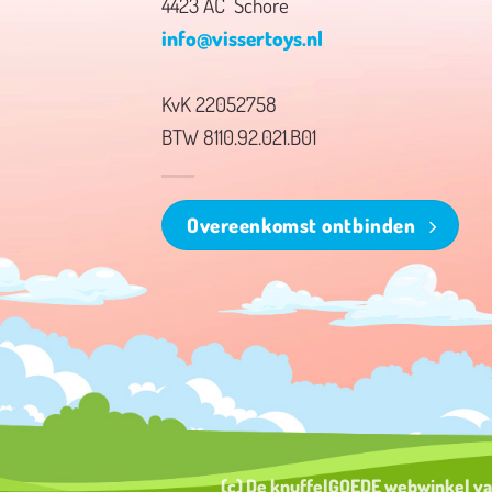
4423 AC Schore
info@vissertoys.nl
KvK 22052758
BTW 8110.92.021.B01
Overeenkomst ontbinden
(c) De knuffelGOEDE webwinkel v