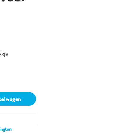
ekje
kelwagen
ington