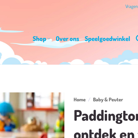
Vrage
Shop
Over ons
Speelgoedwinkel
Home
/
Baby & Peuter
Paddingto
Toevoegen
aan
ontdek en
verlanglijst