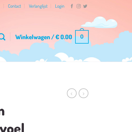
n
Contact
Verlanglijst
Login
Winkelwagen /
€
0.00
0
n
 voel