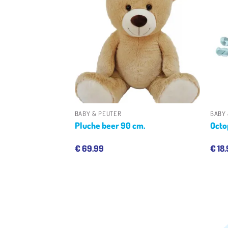
Toevoegen
Toevoegen
aan
aan
verlanglijst
verlanglijst
+
+
BABY & PEUTER
BABY
orteer
Pluche beer 90 cm.
Octo
€
69.99
€
18