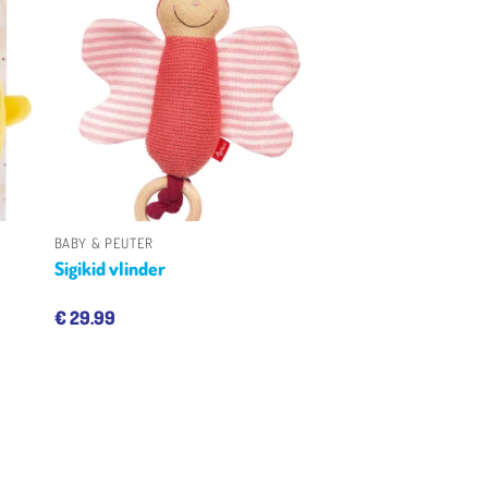
en
Toevoegen
aan
jst
verlanglijst
+
BABY & PEUTER
Sigikid vlinder
€
29.99