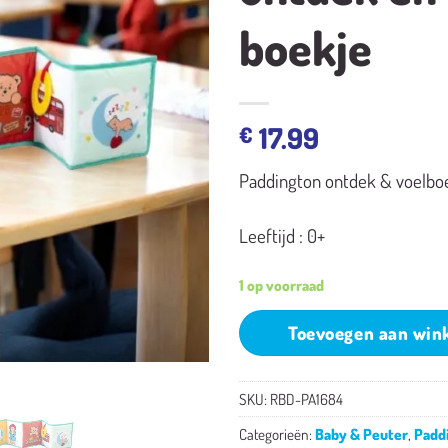
boekje
17.99
€
Paddington ontdek & voelbo
Leeftijd : 0+
1 op voorraad
Toevoegen aan win
SKU:
RBD-PA1684
Categorieën:
Baby & Peuter
,
Padd