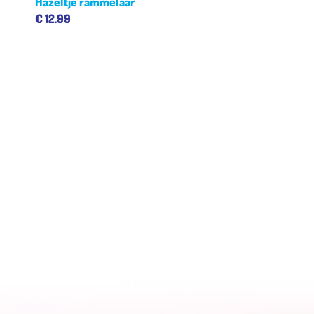
Hazeltje rammelaar
€
12.99