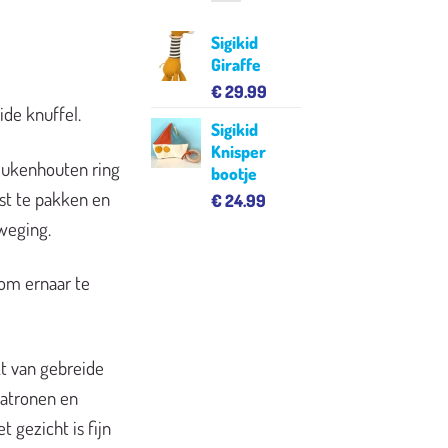
Sigikid
Giraffe
€
29.99
ide knuffel.
Sigikid
Knisper
beukenhouten ring
bootje
ast te pakken en
€
24.99
weging.
 om ernaar te
kt van gebreide
patronen en
 gezicht is fijn