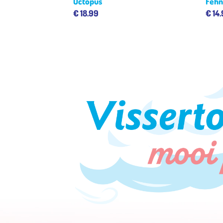
 eerste baby popje
Octopus
Fehn
€
18.99
€
14