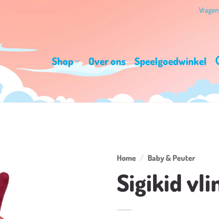
Vrage
Shop
Over ons
Speelgoedwinkel
Home
/
Baby & Peuter
Sigikid vli
Toevoegen
aan
verlanglijst