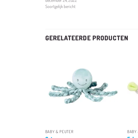
december 24, 2022
Soortgelijk bericht
GERELATEERDE PRODUCTEN
Toevoegen
Toevoegen
aan
aan
verlanglijst
verlanglijst
+
+
BABY & PEUTER
BABY