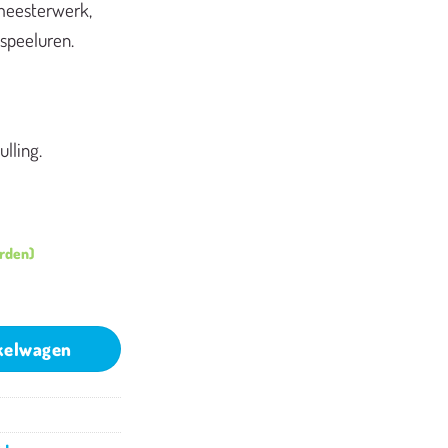
 meesterwerk,
 speeluren.
lling.
orden)
kelwagen