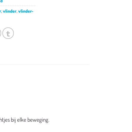
id
r
,
vlinder
,
vlinder-
tjes bij elke beweging.