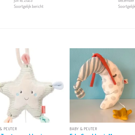
juli 18, 2025
december 
Soortgelijk bericht
Soortgelij
Toevoegen
Toevoeg
aan
aan
verlanglijst
verlangli
+
 & PEUTER
BABY & PEUTER