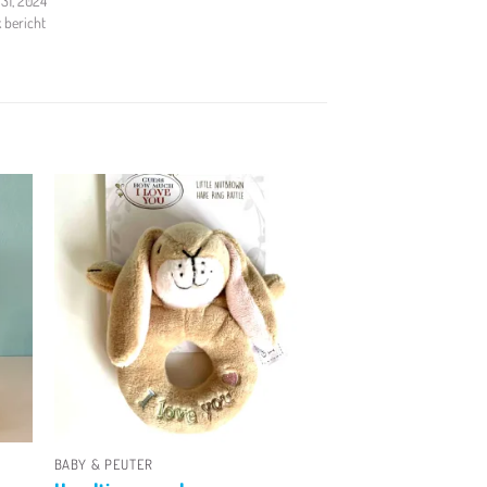
31, 2024
k bericht
en
Toevoegen
aan
jst
verlanglijst
+
BABY & PEUTER