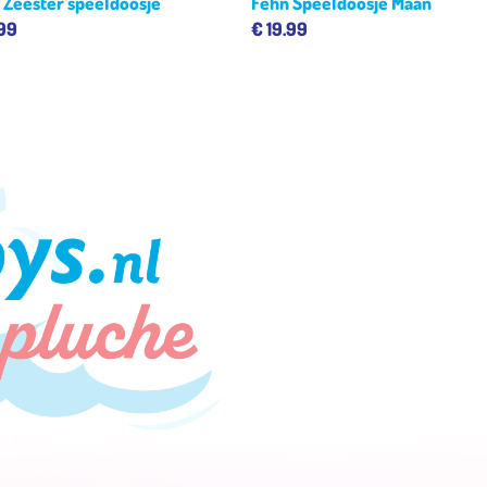
 Zeester speeldoosje
Fehn Speeldoosje Maan
.99
€
19.99