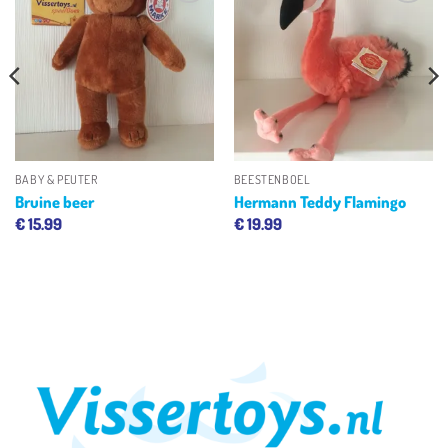
Toevoegen
Toevoegen
aan
aan
verlanglijst
verlanglijst
BABY & PEUTER
BEESTENBOEL
Bruine beer
Hermann Teddy Flamingo
€
15.99
€
19.99