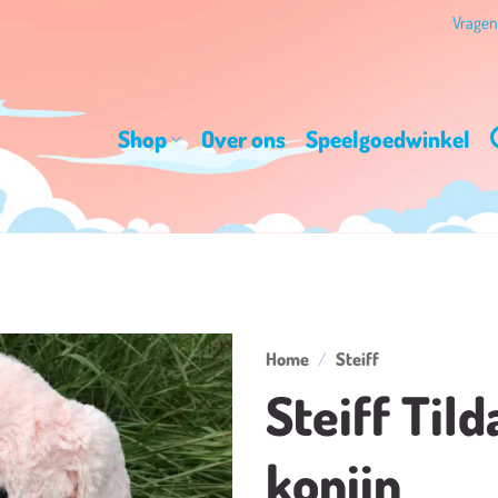
Vrage
Shop
Over ons
Speelgoedwinkel
Home
/
Steiff
Steiff Tild
Toevoegen
aan
konijn
verlanglijst