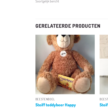
Soortgelijk bericht
GERELATEERDE PRODUCTEN
Toevoegen
Toevoegen
aan
aan
verlanglijst
verlanglijst
+
+
BEESTENBOEL
BEES
rlet
Steiff teddybeer Happy
Stei