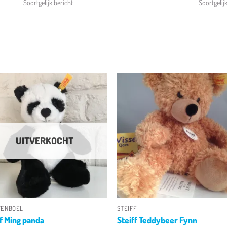
Soortgelijk bericht
Soortgelij
Toevoegen
Toevoeg
aan
aan
verlanglijst
verlangli
UITVERKOCHT
+
TENBOEL
STEIFF
ff Ming panda
Steiff Teddybeer Fynn