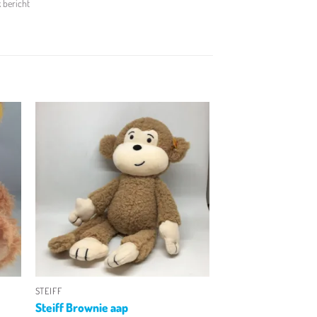
k bericht
en
Toevoegen
aan
jst
verlanglijst
+
STEIFF
Steiff Brownie aap