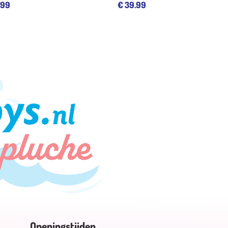
.99
€
39.99
Openingstijden