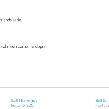
Friends serie.
veral mee naartoe te slepen.
Steiff Tilda konijntje
Steiff Bom
februari 24, 2025
maart 31, 