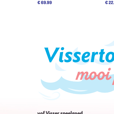
€
69.99
€
22
vof Visser speelgoed