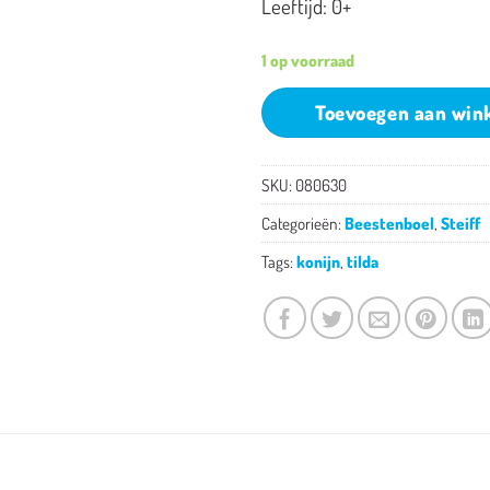
Leeftijd: 0+
1 op voorraad
Toevoegen aan win
SKU:
080630
Categorieën:
Beestenboel
,
Steiff
Tags:
konijn
,
tilda