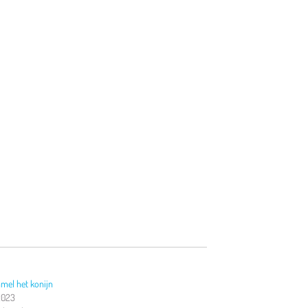
mel het konijn
2023