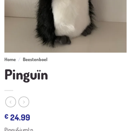
Home
/
Beestenboel
Pinguïn
24.99
€
Pingu&iuml;n