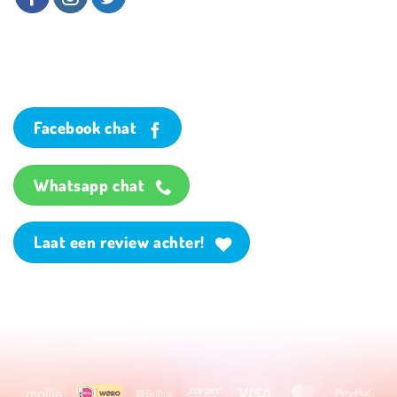
Facebook chat
Whatsapp chat
Laat een review achter!
Mollie
Wero
Belfius
Sofort
Visa
MasterCard
PayP