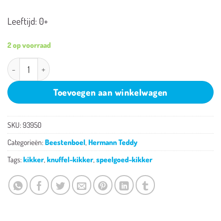
Leeftijd: 0+
2 op voorraad
Hermann Teddy Frederik de Kikker aantal
Toevoegen aan winkelwagen
SKU:
93950
Categorieën:
Beestenboel
,
Hermann Teddy
Tags:
kikker
,
knuffel-kikker
,
speelgoed-kikker