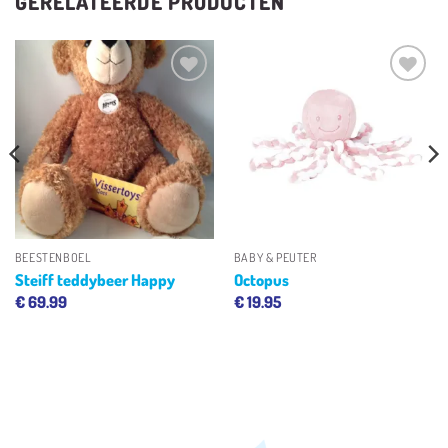
GERELATEERDE PRODUCTEN
Toevoegen
Toevoegen
aan
aan
verlanglijst
verlanglijst
BEESTENBOEL
BABY & PEUTER
Steiff teddybeer Happy
Octopus
€
69.99
€
19.95