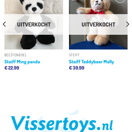
Toevoegen
Toevoegen
aan
aan
verlanglijst
verlanglijst
UITVERKOCHT
UITVERKOCHT
BEESTENBOEL
STEIFF
Steiff Ming panda
Steiff Teddybeer Molly
€
22.99
€
39.99