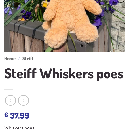
Home
/
Steiff
Steiff Whiskers poes
37.99
€
Whiskers poes