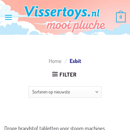
Ga
naar
0
inhoud
Home
/
Esbit
FILTER
Droge brandstof tabletten voor stoom machines.