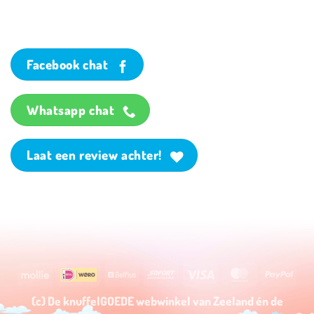
Facebook chat
Whatsapp chat
Laat een review achter!
Mollie
Wero
Belfius
Sofort
Visa
MasterCard
PayP
(c) De knuffelGOEDE webwinkel van Zeeland én de