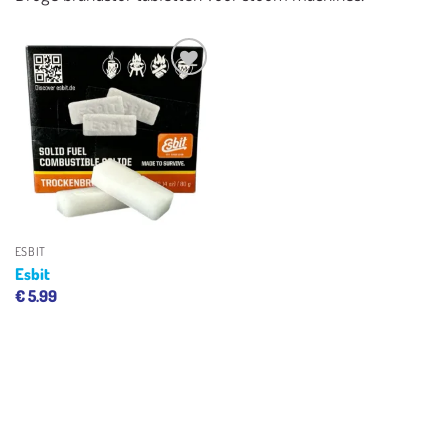
Toevoegen
aan
verlanglijst
ESBIT
Esbit
€
5.99