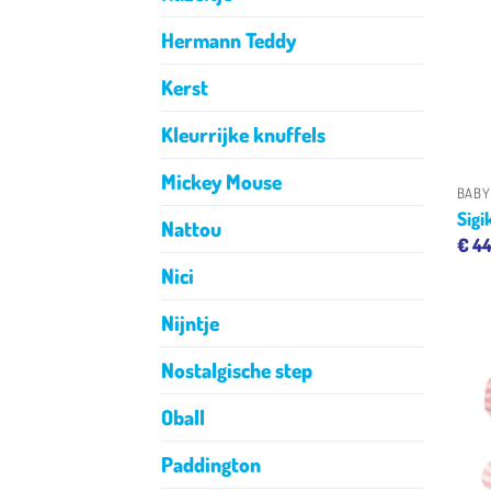
Hermann Teddy
Kerst
Kleurrijke knuffels
Mickey Mouse
BABY
Sigi
Nattou
€
44
Nici
Nijntje
Nostalgische step
Oball
Paddington