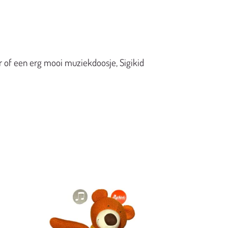
r of een erg mooi muziekdoosje, Sigikid
gen
Toevoegen
aan