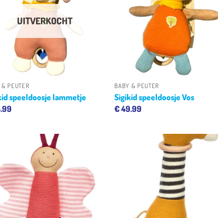
verlanglijst
verlangl
UITVERKOCHT
+
+
 & PEUTER
BABY & PEUTER
kid speeldoosje lammetje
Sigikid speeldoosje Vos
.99
€
49.99
Toevoegen
Toevoe
aan
aan
verlanglijst
verlangl