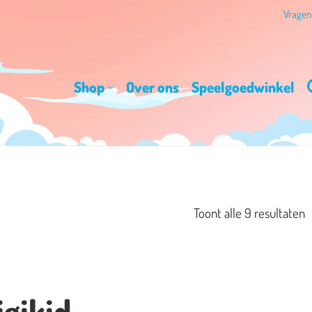
Vrage
Shop
Over ons
Speelgoedwinkel
G
Toont alle 9 resultaten
o
n
igikid