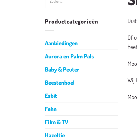
Duit
Productcategorieën
Of u
Aanbiedingen
heef
Aurora en Palm Pals
Mooi
Baby & Peuter
Wij 
Beestenboel
Esbit
Mooi
Fehn
Film & TV
Hazeltje