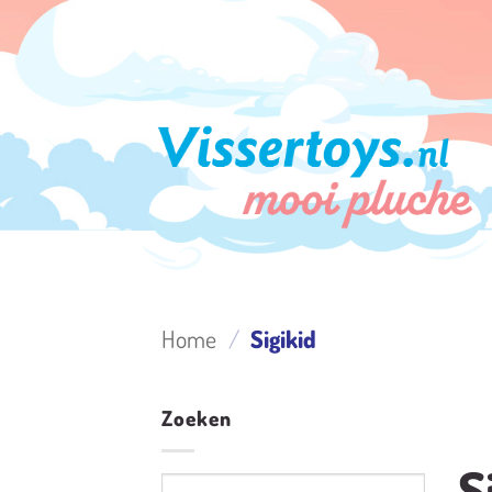
Ga
naar
inhoud
Home
/
Sigikid
Zoeken
S