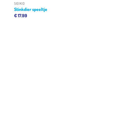
SIGIKID
Stinkdier speeltje
€
17.99