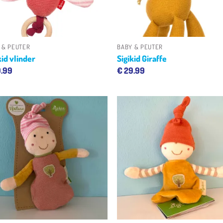
+
+
 & PEUTER
BABY & PEUTER
kid vlinder
Sigikid Giraffe
.99
€
29.99
Toevoegen
Toevoe
aan
aan
verlanglijst
verlangl
+
+