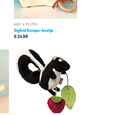
+
BABY & PEUTER
Sigikid Knisper bootje
€
24.99
gen
Toevoegen
aan
ijst
verlanglijst
+