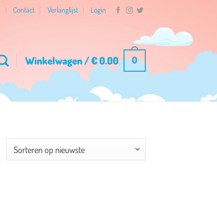
n
Contact
Verlanglijst
Login
Winkelwagen /
€
0.00
0
esorteerd
p
ieuwste