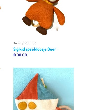
ijst
verlanglijst
+
BABY & PEUTER
Sigikid speeldoosje Beer
€
39.99
gen
Toevoegen
aan
ijst
verlanglijst