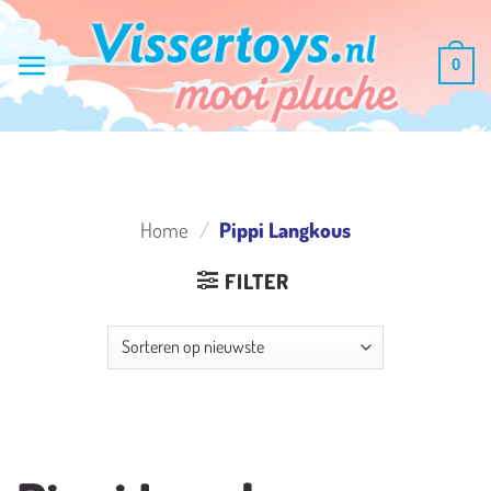
Ga
naar
0
inhoud
Home
/
Pippi Langkous
FILTER