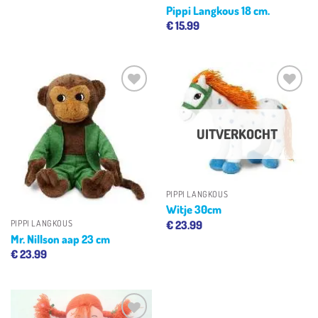
Pippi Langkous 18 cm.
€
15.99
Toevoegen
Toevoegen
aan
aan
verlanglijst
verlanglijst
UITVERKOCHT
PIPPI LANGKOUS
Witje 30cm
€
23.99
PIPPI LANGKOUS
Mr. Nillson aap 23 cm
€
23.99