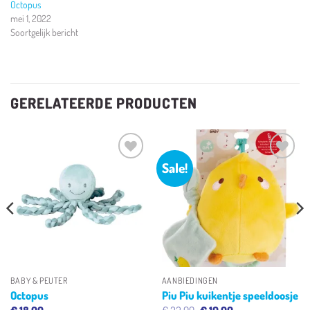
Octopus
mei 1, 2022
Soortgelijk bericht
GERELATEERDE PRODUCTEN
Sale!
Toevoegen
Toevoegen
aan
aan
verlanglijst
verlanglijst
BABY & PEUTER
AANBIEDINGEN
Octopus
Piu Piu kuikentje speeldoosje
Oorspronkelijke
Huidige