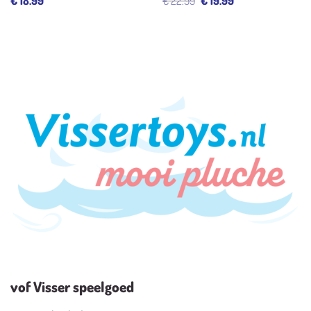
€
18.99
€
22.99
€
19.99
prijs
prijs
was:
is:
€ 22.99.
€ 19.99.
vof Visser speelgoed