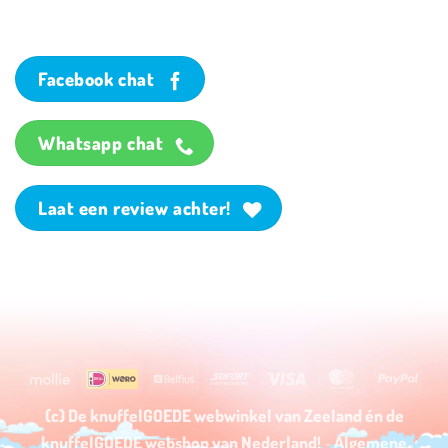
Facebook chat
Whatsapp chat
Laat een review achter!
Mollie
Wero
Belfius
Sofort
Visa
MasterCard
PayP
(c) De knuffelGOEDE webwinkel van Zeeland én de
knuffelGOEDE
webshop
van Nederland!
-
Algemene