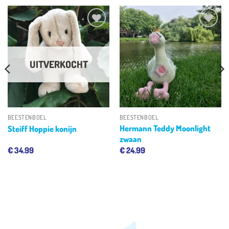
Toevoegen
Toevoegen
aan
aan
verlanglijst
verlanglijst
UITVERKOCHT
BEESTENBOEL
BEESTENBOEL
Hermann Teddy Moonlight
Steiff Hoppie konijn
zwaan
€
34.99
€
24.99