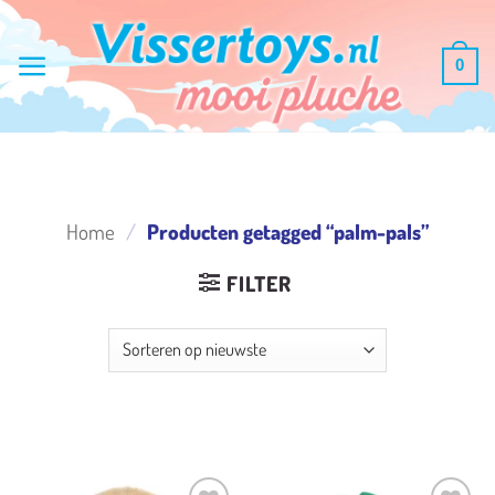
Ga
naar
0
inhoud
Home
/
Producten getagged “palm-pals”
FILTER