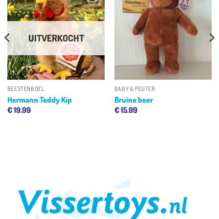
Toevoegen
Toevoegen
aan
aan
verlanglijst
verlanglijst
UITVERKOCHT
BEESTENBOEL
BABY & PEUTER
Hermann Teddy Kip
Bruine beer
€
19.99
€
15.99