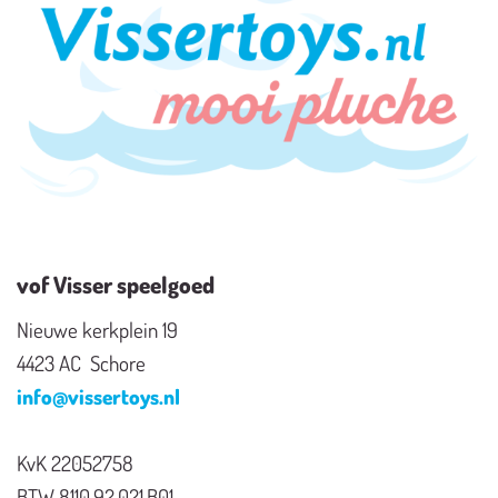
vof Visser speelgoed
Nieuwe kerkplein 19
4423 AC Schore
info@vissertoys.nl
KvK 22052758
BTW 8110.92.021.B01