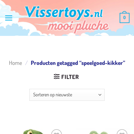
Ga
naar
0
inhoud
Home
/
Producten getagged “speelgoed-kikker”
FILTER