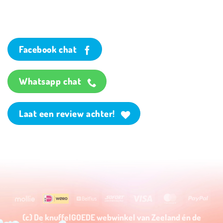
Facebook chat
Whatsapp chat
Laat een review achter!
Mollie
Wero
Belfius
Sofort
Visa
MasterCard
PayP
(c) De knuffelGOEDE webwinkel van Zeeland én de