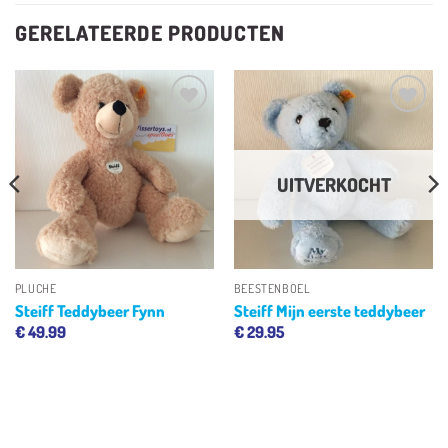
GERELATEERDE PRODUCTEN
Toevoegen
Toevoegen
aan
aan
verlanglijst
verlanglijst
UITVERKOCHT
PLUCHE
BEESTENBOEL
Steiff Teddybeer Fynn
Steiff Mijn eerste teddybeer
€
49.99
€
29.95