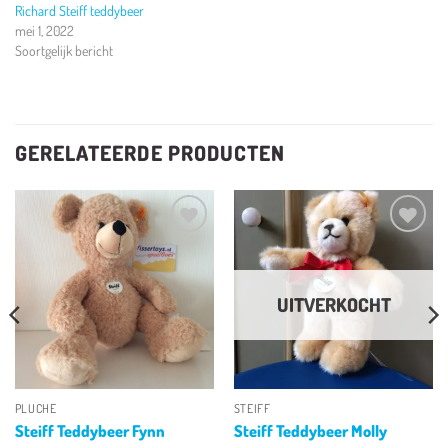
Richard Steiff teddybeer
mei 1, 2022
Soortgelijk bericht
GERELATEERDE PRODUCTEN
Toevoegen
Toevoegen
aan
aan
verlanglijst
verlanglijst
UITVERKOCHT
PLUCHE
STEIFF
Steiff Teddybeer Fynn
Steiff Teddybeer Molly