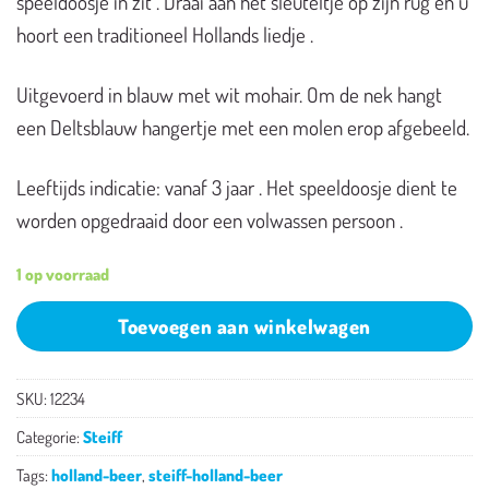
speeldoosje in zit . Draai aan het sleuteltje op zijn rug en u
hoort een traditioneel Hollands liedje .
Uitgevoerd in blauw met wit mohair. Om de nek hangt
een Deltsblauw hangertje met een molen erop afgebeeld.
Leeftijds indicatie: vanaf 3 jaar . Het speeldoosje dient te
worden opgedraaid door een volwassen persoon .
1 op voorraad
Toevoegen aan winkelwagen
SKU:
12234
Categorie:
Steiff
Tags:
holland-beer
,
steiff-holland-beer