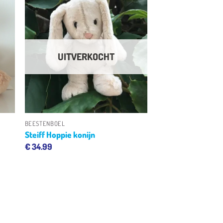
en
Toevoegen
aan
jst
verlanglijst
UITVERKOCHT
+
BEESTENBOEL
Steiff Hoppie konijn
€
34.99