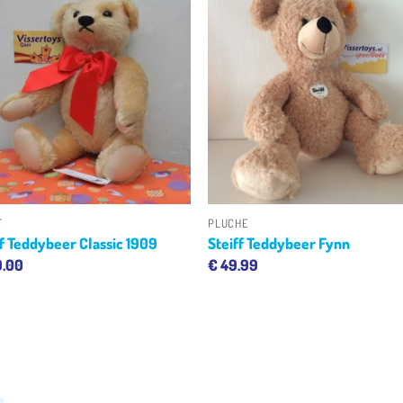
Toevoegen
Toevoeg
aan
aan
verlanglijst
verlangli
+
F
PLUCHE
ff Teddybeer Classic 1909
Steiff Teddybeer Fynn
9.00
€
49.99