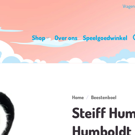
Vrage
Shop
Over ons
Speelgoedwinkel
Home
/
Beestenboel
Steiff Hu
Toevoegen
aan
Humboldt
verlanglijst