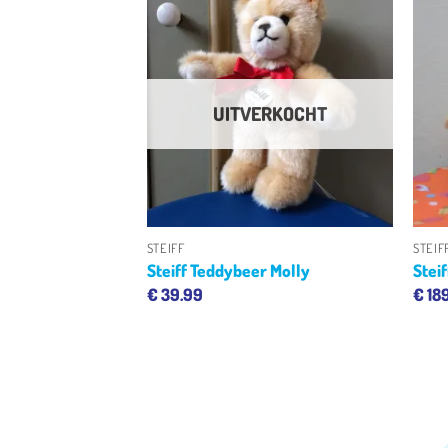
Toevoegen
Toevoegen
aan
aan
verlanglijst
verlanglijst
RKOCHT
UITVERKOCHT
+
+
STEIFF
STEIF
 Lotta
Steiff Teddybeer Molly
Stei
€
39.99
€
18