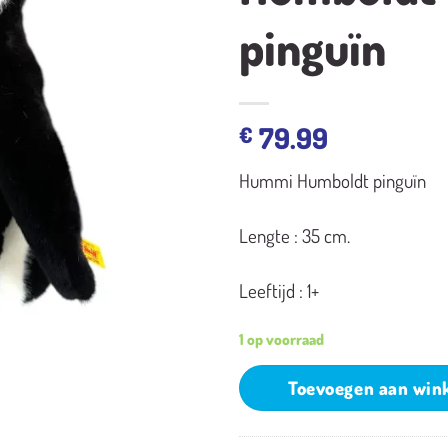
pinguïn
79.99
€
Hummi Humboldt pinguïn
Lengte : 35 cm.
Leeftijd : 1+
1 op voorraad
Toevoegen aan win