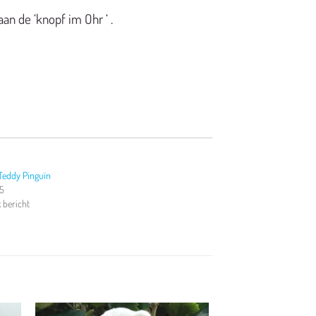
an de ‘knopf im Ohr ‘ .
eddy Pinguïn
25
k bericht