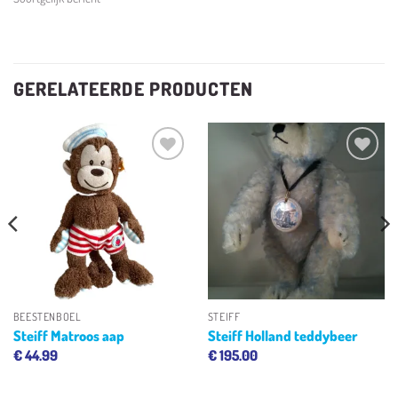
GERELATEERDE PRODUCTEN
Toevoegen
Toevoegen
aan
aan
verlanglijst
verlanglijst
BEESTENBOEL
STEIFF
Steiff Matroos aap
Steiff Holland teddybeer
€
44.99
€
195.00