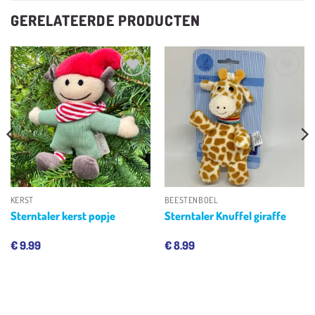
GERELATEERDE PRODUCTEN
Toevoegen
Toevoegen
aan
aan
verlanglijst
verlanglijst
KERST
BEESTENBOEL
Sterntaler kerst popje
Sterntaler Knuffel giraffe
€
9.99
€
8.99