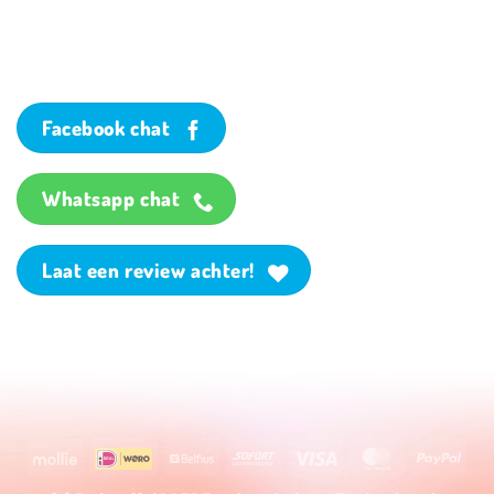
Facebook chat
Whatsapp chat
Laat een review achter!
Mollie
Wero
Belfius
Sofort
Visa
MasterCard
PayP