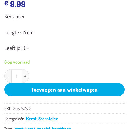
9.99
€
Kerstbeer
Lengte : 14 cm
Leeftijd : 0+
3 op voorraad
Sterntaler kerst beertje aantal
Toevoegen aan winkelwagen
SKU:
3052575-3
Categorieën:
Kerst
,
Sterntaler
Tags:
kerst
,
kerst-special
,
kerstbeer