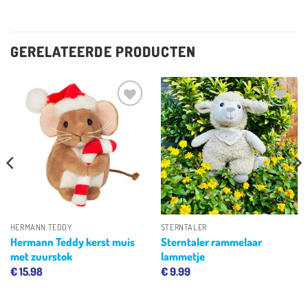
GERELATEERDE PRODUCTEN
Toevoegen
Toevoegen
aan
aan
verlanglijst
verlanglijst
HERMANN TEDDY
STERNTALER
Hermann Teddy kerst muis
Sterntaler rammelaar
met zuurstok
lammetje
€
15.98
€
9.99