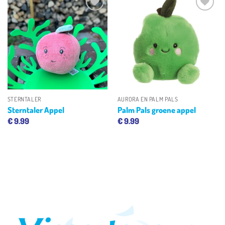
Toevoegen
Toevoegen
aan
aan
verlanglijst
verlanglijst
STERNTALER
AURORA EN PALM PALS
Sterntaler Appel
Palm Pals groene appel
€
9.99
€
9.99