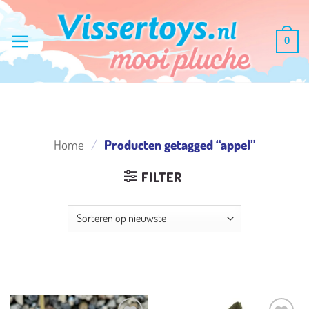
Ga
naar
0
inhoud
Home
/
Producten getagged “appel”
FILTER