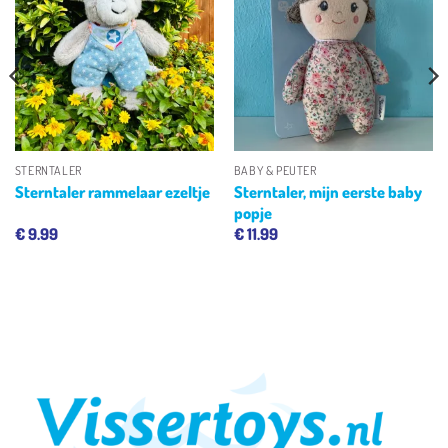
Toevoegen
Toevoegen
aan
aan
verlanglijst
verlanglijst
STERNTALER
BABY & PEUTER
Sterntaler, mijn eerste baby
Sterntaler rammelaar ezeltje
popje
€
9.99
€
11.99