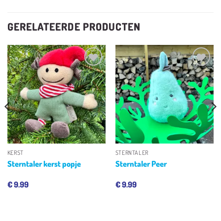
GERELATEERDE PRODUCTEN
Toevoegen
Toevoegen
aan
aan
verlanglijst
verlanglijst
KERST
STERNTALER
Sterntaler kerst popje
Sterntaler Peer
€
9.99
€
9.99