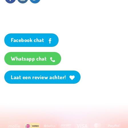
Facebook chat
Whatsapp chat
Laat een review achter!
Mollie
Wero
Belfius
Sofort
Visa
MasterCard
PayP