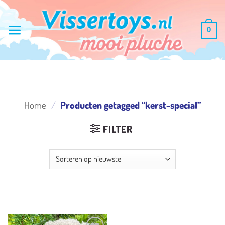
Ga
naar
0
inhoud
Home
/
Producten getagged “kerst-special”
FILTER