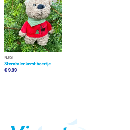
Toevoegen
aan
verlanglijst
KERST
Sterntaler kerst beertje
€
9.99