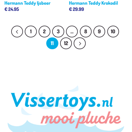
Hermann Teddy Ijsbeer
Hermann Teddy Krokodil
€
24.95
€
29.99
1
2
3
…
8
9
10
11
12