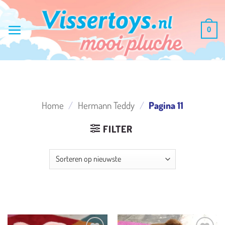
Ga
naar
0
inhoud
Home
/
Hermann Teddy
/
Pagina 11
FILTER