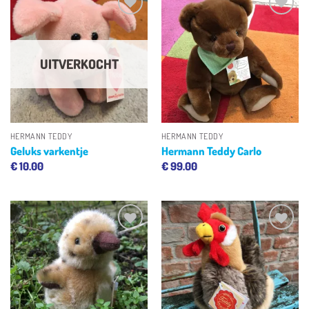
Toevoegen
Toevoegen
aan
aan
verlanglijst
verlanglijst
UITVERKOCHT
HERMANN TEDDY
HERMANN TEDDY
Geluks varkentje
Hermann Teddy Carlo
€
10.00
€
99.00
Toevoegen
Toevoegen
aan
aan
verlanglijst
verlanglijst