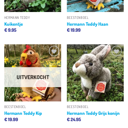
HERMANN TEDDY
BEESTENBOEL
Kuikentje
Hermann Teddy Haan
€
9.95
€
19.99
Toevoegen
Toevoegen
aan
aan
verlanglijst
verlanglijst
UITVERKOCHT
BEESTENBOEL
BEESTENBOEL
Hermann Teddy Kip
Hermann Teddy Grijs konijn
€
19.99
€
24.95