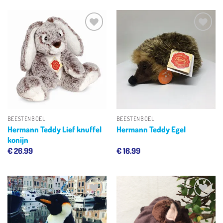
Toevoegen
Toevoegen
aan
aan
verlanglijst
verlanglijst
BEESTENBOEL
BEESTENBOEL
Hermann Teddy Lief knuffel
Hermann Teddy Egel
konijn
€
26.99
€
16.99
Toevoegen
Toevoegen
aan
aan
verlanglijst
verlanglijst