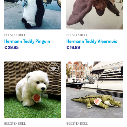
BEESTENBOEL
BEESTENBOEL
Hermann Teddy Pinguïn
Hermann Teddy Vleermuis
€
29.95
€
16.99
Toevoegen
Toevoegen
aan
aan
verlanglijst
verlanglijst
BEESTENBOEL
BEESTENBOEL