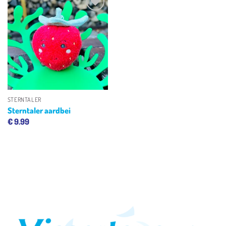
Toevoegen
aan
verlanglijst
STERNTALER
Sterntaler aardbei
€
9.99