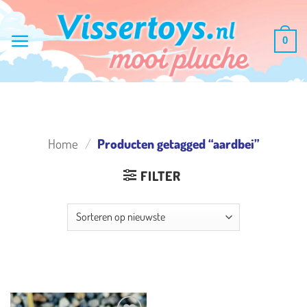
Ga
naar
0
inhoud
Home
/
Producten getagged “aardbei”
FILTER