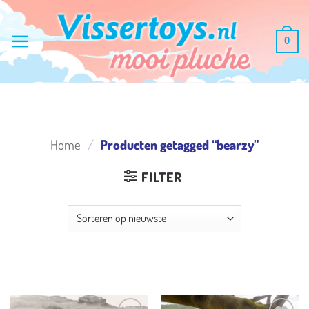
Ga
naar
0
inhoud
Home
/
Producten getagged “bearzy”
FILTER