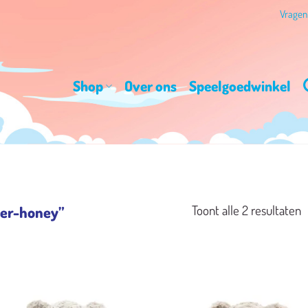
Vrage
Shop
Over ons
Speelgoedwinkel
G
Toont alle 2 resultaten
eer-honey”
o
n