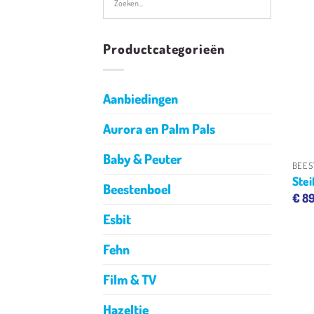
Productcategorieën
Aanbiedingen
Aurora en Palm Pals
Baby & Peuter
BEES
Stei
Beestenboel
€
89
Esbit
Fehn
Film & TV
Hazeltje