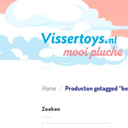
Ga
naar
inhoud
Home
/
Producten getagged “b
Zoeken