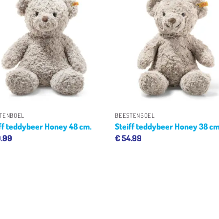
Toevoegen
Toevoe
aan
aan
verlanglijst
verlangl
+
+
TENBOEL
BEESTENBOEL
ff teddybeer Honey 48 cm.
Steiff teddybeer Honey 38 cm
.99
€
54.99