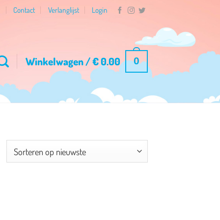
n
Contact
Verlanglijst
Login
Winkelwagen /
€
0.00
0
esorteerd
p
ieuwste