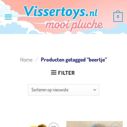
Ga
naar
0
inhoud
Home
/
Producten getagged “beertje”
FILTER