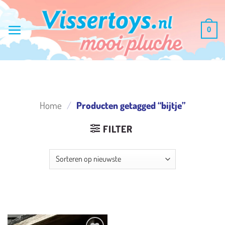
Ga
naar
0
inhoud
Home
/
Producten getagged “bijtje”
FILTER