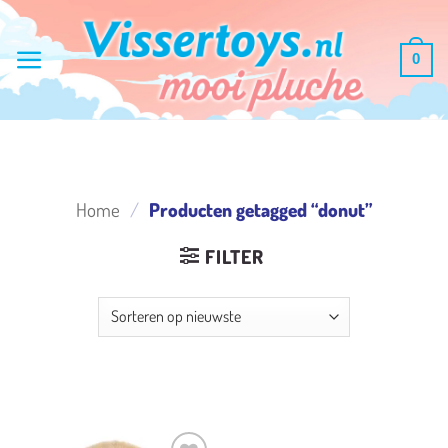
Ga
naar
0
inhoud
Home
/
Producten getagged “donut”
FILTER