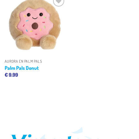
Toevoegen
aan
verlanglijst
AURORA EN PALM PALS
Palm Pals Donut
€
9.99