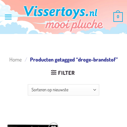
Ga
naar
0
inhoud
Home
/
Producten getagged “droge-brandstof”
FILTER