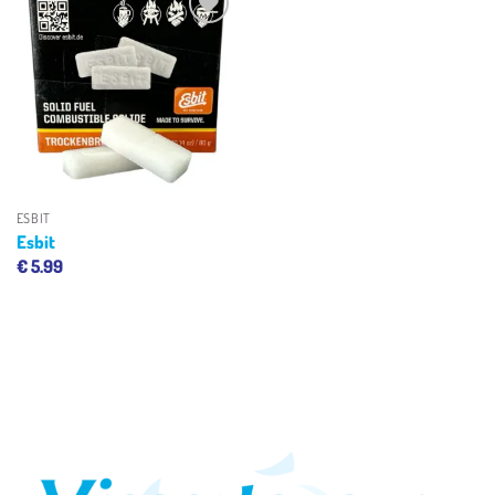
Toevoegen
aan
verlanglijst
ESBIT
Esbit
€
5.99