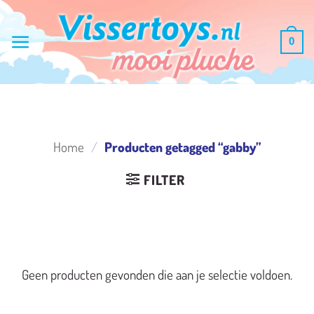
Ga
naar
0
inhoud
Home
/
Producten getagged “gabby”
FILTER
Geen producten gevonden die aan je selectie voldoen.