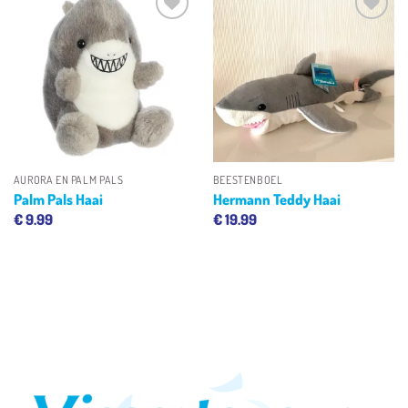
Toevoegen
Toevoegen
aan
aan
verlanglijst
verlanglijst
AURORA EN PALM PALS
BEESTENBOEL
Palm Pals Haai
Hermann Teddy Haai
€
9.99
€
19.99