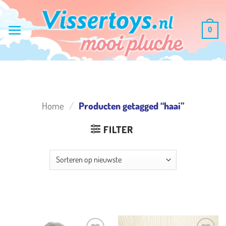
Ga
naar
0
inhoud
Home
/
Producten getagged “haai”
FILTER