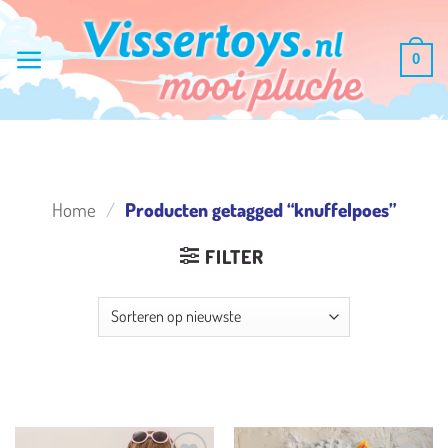
Ga
naar
0
inhoud
Home
/
Producten getagged “knuffelpoes”
FILTER