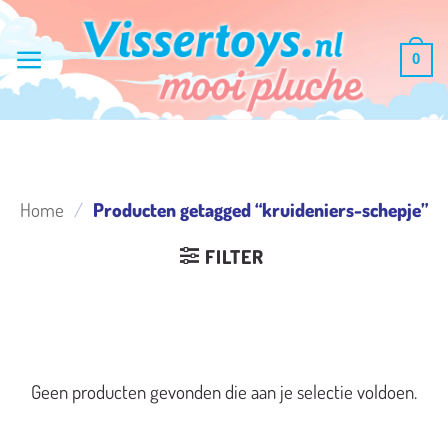
Ga
naar
0
inhoud
Home
/
Producten getagged “kruideniers-schepje”
FILTER
Geen producten gevonden die aan je selectie voldoen.