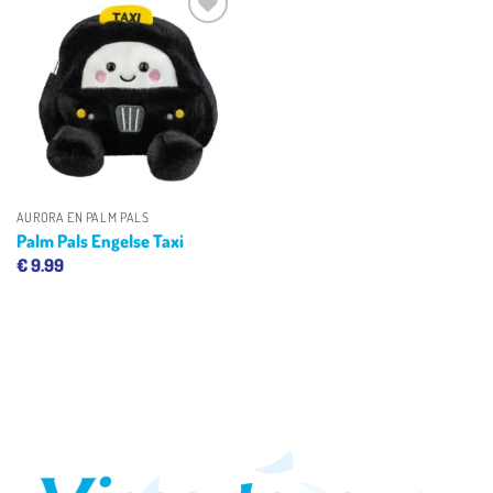
Toevoegen
aan
verlanglijst
AURORA EN PALM PALS
Palm Pals Engelse Taxi
€
9.99